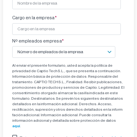
*
Cargo en la empresa
*
Nº empleados empresa
Al enviar el presente formulario, usted acepta la política de
privacidad de Captio Tech S.L., que se presenta a continuación.
Información básica de protección de datos:
Responsable del
tratamiento:
CAPTIO TECH S.L.,
Finalidad:
Recibir publicaciones,
promociones de productos y servicios de Captio.
Legitimidad:
El
consentimiento otorgado al marcar la casilla indicada en este
formulario.
Destinatarios:
Se prevén los siguientes destinatarios
detallados en la información adicional.
Derechos:
Acceso,
rectificación, supresión y otros derechos detallados en la inform
fación adicional.
Información adicional:
Puede consultar la
información adicional y detallada sobre protección de datos
aquí
.