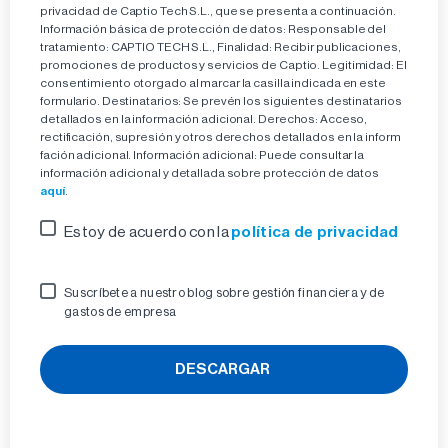
privacidad de Captio Tech S.L., que se presenta a continuación.
Información básica de protección de datos:
Responsable del
tratamiento:
CAPTIO TECH S.L.,
Finalidad:
Recibir publicaciones,
promociones de productos y servicios de Captio.
Legitimidad:
El
consentimiento otorgado al marcar la casilla indicada en este
formulario.
Destinatarios:
Se prevén los siguientes destinatarios
detallados en la información adicional.
Derechos:
Acceso,
rectificación, supresión y otros derechos detallados en la inform
fación adicional.
Información adicional:
Puede consultar la
información adicional y detallada sobre protección de datos
aquí
.
política de privacidad
Estoy de acuerdo con la
Suscríbete a nuestro blog sobre gestión financiera y de
gastos de empresa