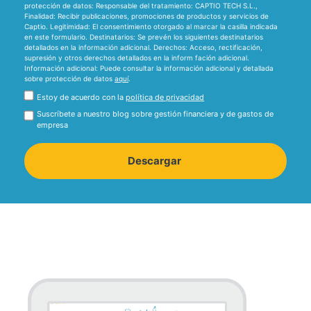
protección de datos:
Responsable del tratamiento:
CAPTIO TECH S.L.,
Finalidad:
Recibir publicaciones, promociones de productos y servicios de
Captio.
Legitimidad:
El consentimiento otorgado al marcar la casilla indicada
en este formulario.
Destinatarios:
Se prevén los siguientes destinatarios
detallados en la información adicional.
Derechos:
Acceso, rectificación,
supresión y otros derechos detallados en la inform fación adicional.
Información adicional:
Puede consultar la información adicional y detallada
sobre protección de datos
aquí
.
Estoy de acuerdo con la
política de privacidad
Suscríbete a nuestro blog sobre gestión financiera y de gastos de
empresa